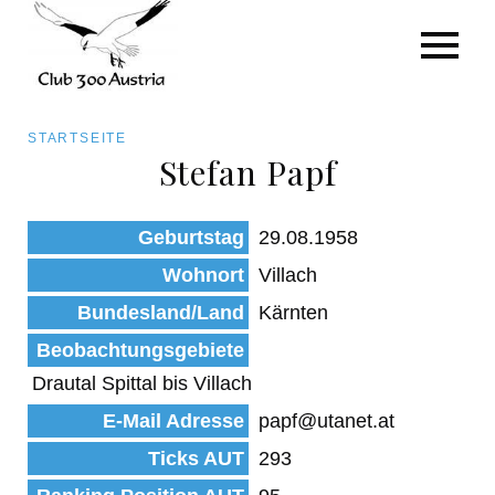
Art/Species
Status
Pfadnavigation
STARTSEITE
Kategorie für die Österreich-Liste
Stefan Papf
Direkt
zum
Beobachtungen
Geburtstag
29.08.1958
Inhalt
Wohnort
Villach
Bundesland/Land
Kärnten
Beobachtungsgebiete
Drautal Spittal bis Villach
E-Mail Adresse
papf@utanet.at
Ticks AUT
293