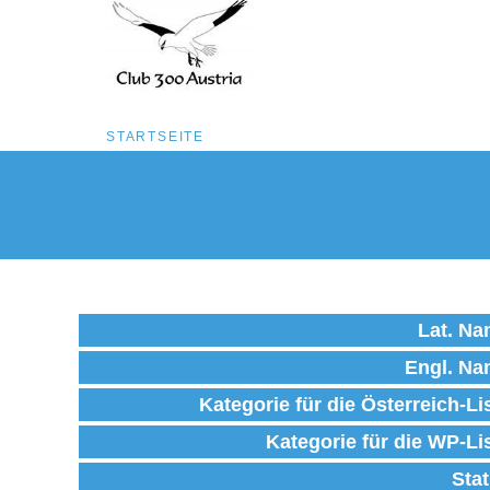
Pfadnavigation
STARTSEITE
Direkt
zum
Inhalt
Lat. N
Engl. N
Kategorie für die Österreich-Li
Kategorie für die WP-Li
Sta