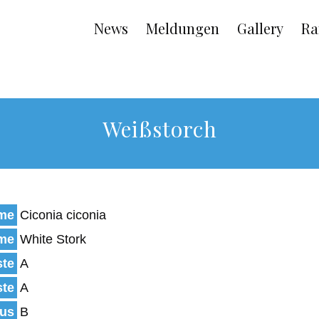
Main
News
Meldungen
Gallery
Ra
navigation
Weißstorch
ame
Ciconia ciconia
ame
White Stork
ste
A
ste
A
tus
B