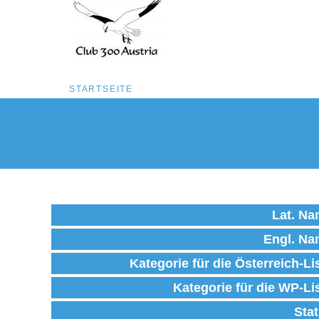
Pfadnavigation
STARTSEITE
Direkt
zum
Inhalt
Lat. N
Engl. N
Kategorie für die Österreich-Li
Kategorie für die WP-Li
Sta