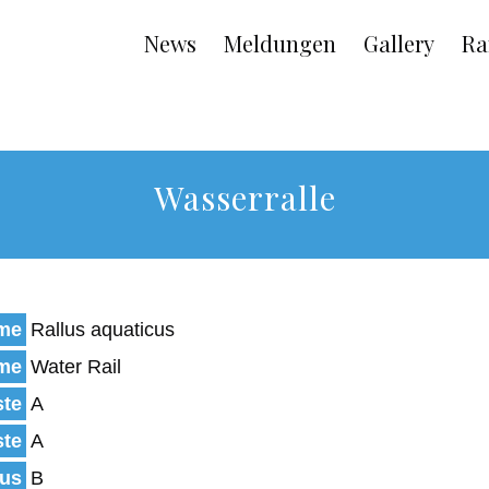
Main
News
Meldungen
Gallery
Ra
navigation
Wasserralle
ame
Rallus aquaticus
ame
Water Rail
ste
A
ste
A
tus
B