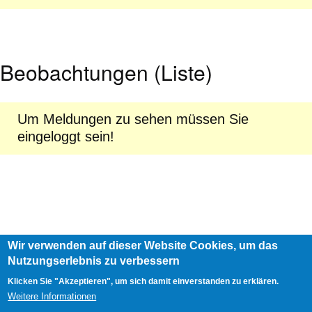
Beobachtungen (Liste)
Um Meldungen zu sehen müssen Sie
eingeloggt sein!
Wir verwenden auf dieser Website Cookies, um das
Footer
Nutzungserlebnis zu verbessern
AGB
Impressum
Links
menu
User
Anmelden
Klicken Sie "Akzeptieren", um sich damit einverstanden zu erklären.
account
Weitere Informationen
menu