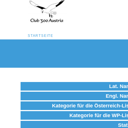
Pfadnavigation
STARTSEITE
Direkt
zum
Inhalt
Lat. N
Engl. N
Kategorie für die Österreich-Li
Kategorie für die WP-Li
Sta