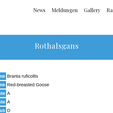
Main
News
Meldungen
Gallery
Ra
navigation
Rothalsgans
ame
Branta ruficollis
ame
Red-breasted Goose
ste
A
ste
A
tus
D