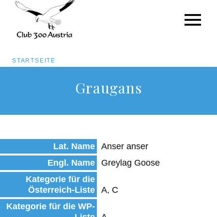
Pfadnavigation
STARTSEITE
Direkt
Graugans
zum
Inhalt
Lat. Name
Anser anser
Engl. Name
Greylag Goose
Kategorie für die
Österreich-Liste
A, C
Kategorie für die WP-