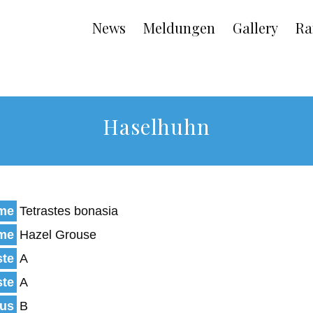
Main
News
Meldungen
Gallery
Ra
navigation
Haselhuhn
ame
Tetrastes bonasia
ame
Hazel Grouse
ste
A
ste
A
tus
B