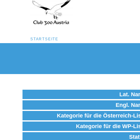
Pfadnavigation
STARTSEITE
Direkt
zum
Inhalt
Lat. N
Engl. N
Kategorie für die Österreich-Li
Kategorie für die WP-Li
Sta