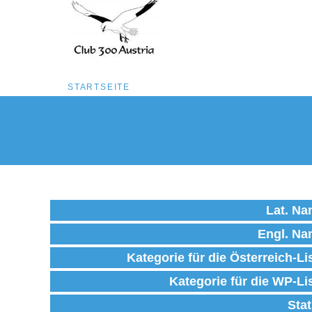
Pfadnavigation
STARTSEITE
Direkt
zum
Inhalt
Lat. N
Engl. N
Kategorie für die Österreich-Li
Kategorie für die WP-Li
Sta