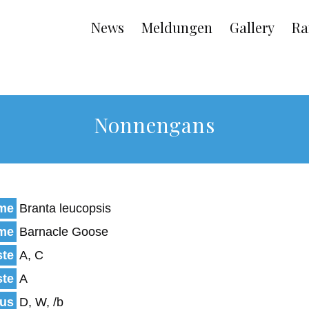
Main
News
Meldungen
Gallery
Ra
navigation
Nonnengans
ame
Branta leucopsis
ame
Barnacle Goose
ste
A, C
ste
A
tus
D, W, /b