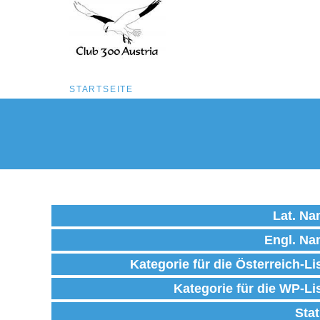
Pfadnavigation
STARTSEITE
Direkt
zum
Inhalt
Lat. N
Engl. N
Kategorie für die Österreich-Li
Kategorie für die WP-Li
Sta