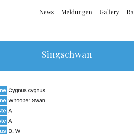
Main
News
Meldungen
Gallery
Ra
navigation
Singschwan
ame
Cygnus cygnus
ame
Whooper Swan
ste
A
ste
A
tus
D, W