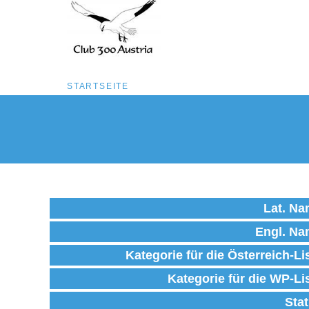
Pfadnavigation
STARTSEITE
Direkt
zum
Inhalt
Lat. N
Engl. N
Kategorie für die Österreich-Li
Kategorie für die WP-Li
Sta