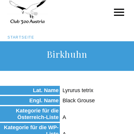
Pfadnavigation
STARTSEITE
Direkt
Birkhuhn
zum
Inhalt
Lat. Name
Lyrurus tetrix
Engl. Name
Black Grouse
Kategorie für die
Österreich-Liste
A
Kategorie für die WP-