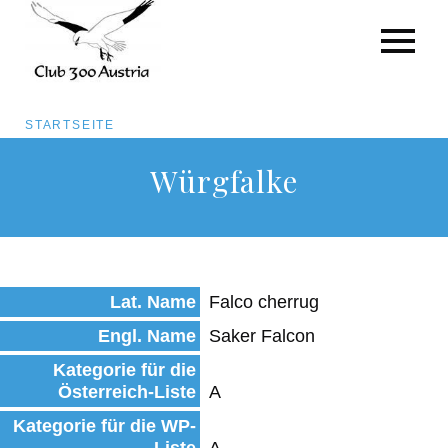
Pfadnavigation
STARTSEITE
Direkt
Würgfalke
zum
Inhalt
Lat. Name
Falco cherrug
Engl. Name
Saker Falcon
Kategorie für die
Österreich-Liste
A
Kategorie für die WP-