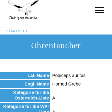
Pfadnavigation
STARTSEITE
Direkt
Ohrentaucher
zum
Inhalt
Lat. Name
Podiceps auritus
Engl. Name
Horned Grebe
Kategorie für die
Österreich-Liste
A
Kategorie für die WP-