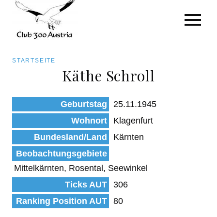
Art/Species
Status
Pfadnavigation
STARTSEITE
Kategorie für die Österreich-Liste
Käthe Schroll
Direkt
zum
Beobachtungen
Geburtstag
25.11.1945
Inhalt
Wohnort
Klagenfurt
Bundesland/Land
Kärnten
Beobachtungsgebiete
Mittelkärnten, Rosental, Seewinkel
Ticks AUT
306
Ranking Position AUT
80