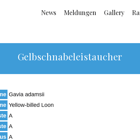
Main
News
Meldungen
Gallery
Ra
navigation
Gelbschnabeleistaucher
ame
Gavia adamsii
ame
Yellow-billed Loon
ste
A
ste
A
tus
A