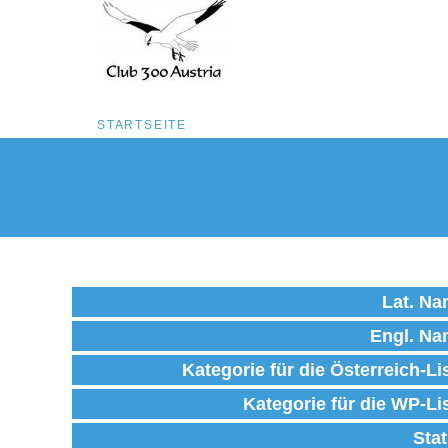
Pfadnavigation
STARTSEITE
Direkt
zum
Inhalt
Lat. N
Engl. N
Kategorie für die Österreich-Li
Kategorie für die WP-Li
Sta