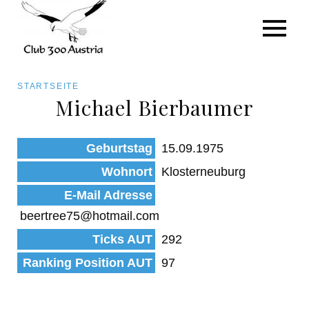
Art/Species
Status
Pfadnavigation
STARTSEITE
Kategorie für die Österreich-Liste
Michael Bierbaumer
Direkt
zum
Beobachtungen
Geburtstag
15.09.1975
Inhalt
Wohnort
Klosterneuburg
E-Mail Adresse
beertree75@hotmail.com
Ticks AUT
292
Ranking Position AUT
97