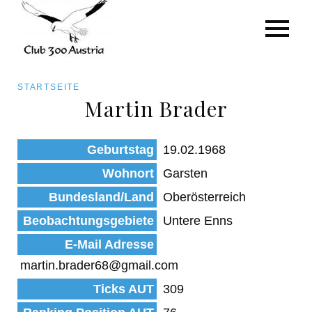
Art/Species
Status
Pfadnavigation
STARTSEITE
Kategorie für die Österreich-Liste
Martin Brader
Direkt
zum
Beobachtungen
Geburtstag
19.02.1968
Inhalt
Wohnort
Garsten
Bundesland/Land
Oberösterreich
Beobachtungsgebiete
Untere Enns
E-Mail Adresse
martin.brader68@gmail.com
Ticks AUT
309