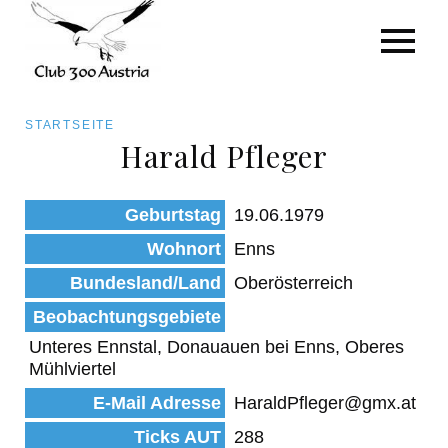
Art/Species
Status
Pfadnavigation
STARTSEITE
Kategorie für die Österreich-Liste
Harald Pfleger
Direkt
zum
Beobachtungen
Geburtstag
19.06.1979
Inhalt
Wohnort
Enns
Bundesland/Land
Oberösterreich
Beobachtungsgebiete
Unteres Ennstal, Donauauen bei Enns, Oberes
Mühlviertel
E-Mail Adresse
HaraldPfleger@gmx.at
Ticks AUT
288