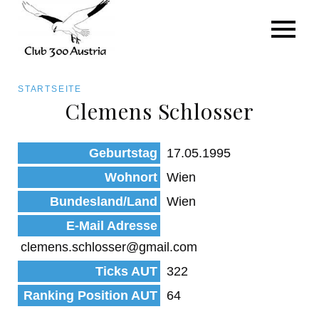
Art/Species
Status
Pfadnavigation
STARTSEITE
Kategorie für die Österreich-Liste
Clemens Schlosser
Direkt
zum
Beobachtungen
Geburtstag
17.05.1995
Inhalt
Wohnort
Wien
Bundesland/Land
Wien
E-Mail Adresse
clemens.schlosser@gmail.com
Ticks AUT
322
Ranking Position AUT
64