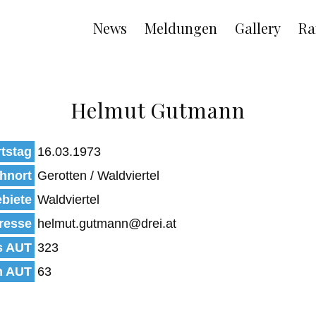
Main
News
Meldungen
Gallery
Ra
navigation
Helmut Gutmann
tstag
16.03.1973
hnort
Gerotten / Waldviertel
biete
Waldviertel
resse
helmut.gutmann@drei.at
s AUT
323
n AUT
63