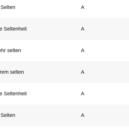
Selten
A
e Seltenheit
A
hr selten
A
rem selten
A
e Seltenheit
A
Selten
A