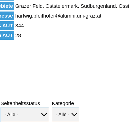
biete
Grazer Feld, Oststeiermark, Südburgenland, Oss
resse
hartwig.pfeifhofer@alumni.uni-graz.at
s AUT
344
n AUT
28
Seltenheitsstatus
Kategorie