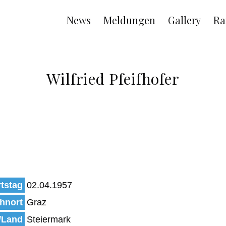
Main
News
Meldungen
Gallery
Ra
navigation
Wilfried Pfeifhofer
tstag
02.04.1957
hnort
Graz
/Land
Steiermark