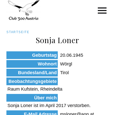
Art/Species
Status
Pfadnavigation
STARTSEITE
Kategorie für die Österreich-Liste
Sonja Loner
Direkt
zum
Beobachtungen
Geburtstag
20.06.1945
Inhalt
Wohnort
Wörgl
Bundesland/Land
Tirol
Beobachtungsgebiete
Raum Kufstein, Rheindelta
Über mich
Sonja Loner ist im April 2017 verstorben.
E-Mail Adresse
msloner@aon.at