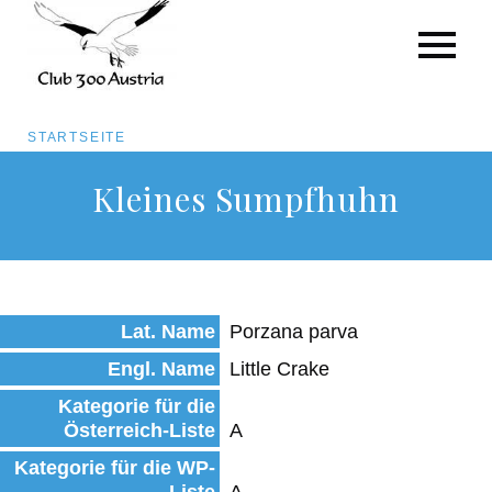
Pfadnavigation
STARTSEITE
Direkt
Kleines Sumpfhuhn
zum
Inhalt
Lat. Name
Porzana parva
Engl. Name
Little Crake
Kategorie für die
Österreich-Liste
A
Kategorie für die WP-