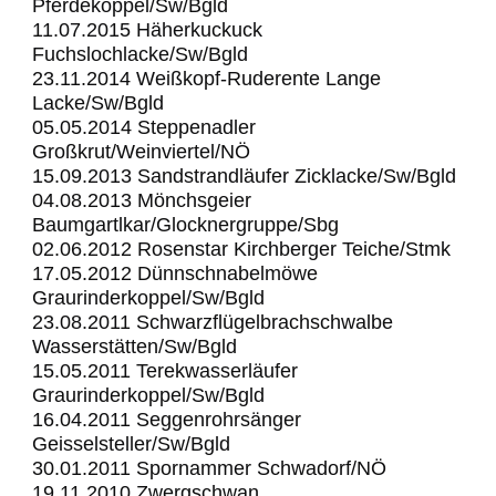
Pferdekoppel/Sw/Bgld
11.07.2015 Häherkuckuck
Fuchslochlacke/Sw/Bgld
23.11.2014 Weißkopf-Ruderente Lange
Lacke/Sw/Bgld
05.05.2014 Steppenadler
Großkrut/Weinviertel/NÖ
15.09.2013 Sandstrandläufer Zicklacke/Sw/Bgld
04.08.2013 Mönchsgeier
Baumgartlkar/Glocknergruppe/Sbg
02.06.2012 Rosenstar Kirchberger Teiche/Stmk
17.05.2012 Dünnschnabelmöwe
Graurinderkoppel/Sw/Bgld
23.08.2011 Schwarzflügelbrachschwalbe
Wasserstätten/Sw/Bgld
15.05.2011 Terekwasserläufer
Graurinderkoppel/Sw/Bgld
16.04.2011 Seggenrohrsänger
Geisselsteller/Sw/Bgld
30.01.2011 Spornammer Schwadorf/NÖ
19.11.2010 Zwergschwan