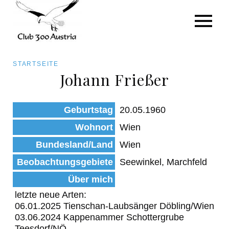
Art/Species
Status
Pfadnavigation
STARTSEITE
Kategorie für die Österreich-Liste
Johann Frießer
Direkt
zum
Beobachtungen
Geburtstag
20.05.1960
Inhalt
Wohnort
Wien
Bundesland/Land
Wien
Beobachtungsgebiete
Seewinkel, Marchfeld
Über mich
letzte neue Arten:
06.01.2025 Tienschan-Laubsänger Döbling/Wien
03.06.2024 Kappenammer Schottergrube
Teesdorf/NÖ