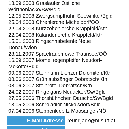
13.09.2008 Grasläufer Östliche
Wörthenlacke/Sw/Bgld
12.05.2008 Zwergsumpfhuhn Seewinkel/Bgld
25.04.2008 Ohrenlerche Micheldorf/OÖ
22.04.2008 Kurzzehenlerche Krappfeld/Ktn
22.04.2008 Kalanderlerche Krappfeld/Ktn
15.01.2008 Ringschnabelente Neue
Donau/Wien
28.11.2007 Spatelraubmöwe Traunsee/OÖ
16.09.2007 Mornellregenpfeifer Neudorf-
Mekotte/Bgld
09.06.2007 Steinhuhn Lienzer Dolomiten/Ktn
08.06.2007 Grünlaubsänger Dobratsch/Ktn
08.06.2007 Steinrötel Dobratsch/Ktn
24.02.2007 Ringelgans Neuäcker/Sw/Bgld
27.05.2006 Thorshühnchen Darscho/Sw/Bgld
13.05.2006 Schreiadler Nickelsdorf/Bgld
07.04.2006 Steppenkiebitz Moosanger/NÖ
E-Mail Adresse
reundjack@nusurf.at