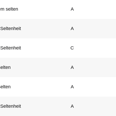
em selten
A
Seltenheit
A
Seltenheit
C
elten
A
elten
A
Seltenheit
A