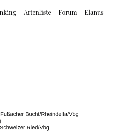
nking
Artenliste
Forum
Elanus
 Fußacher Bucht/Rheindelta/Vbg
g
/Schweizer Ried/Vbg
g