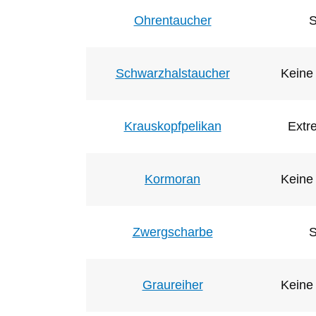
Ohrentaucher
S
Schwarzhalstaucher
Keine 
Krauskopfpelikan
Extr
Kormoran
Keine 
Zwergscharbe
S
Graureiher
Keine 