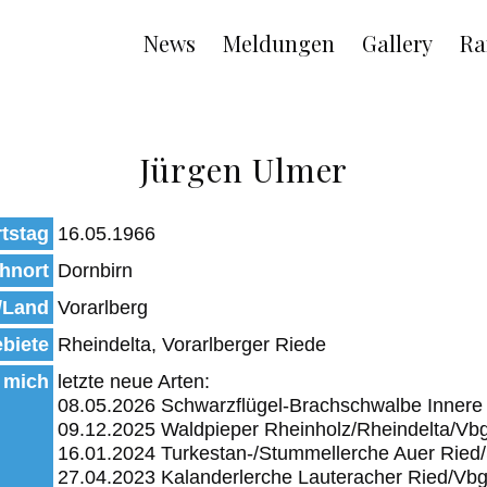
Main
News
Meldungen
Gallery
Ra
navigation
Jürgen Ulmer
tstag
16.05.1966
hnort
Dornbirn
/Land
Vorarlberg
biete
Rheindelta, Vorarlberger Riede
 mich
letzte neue Arten:
08.05.2026 Schwarzflügel-Brachschwalbe Innere
09.12.2025 Waldpieper Rheinholz/Rheindelta/Vb
16.01.2024 Turkestan-/Stummellerche Auer Ried
27.04.2023 Kalanderlerche Lauteracher Ried/Vb