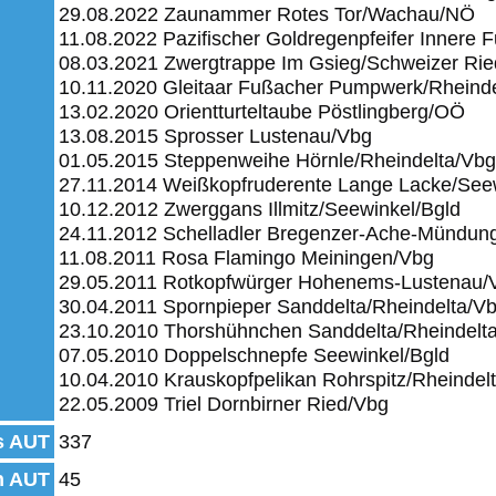
29.08.2022 Zaunammer Rotes Tor/Wachau/NÖ
11.08.2022 Pazifischer Goldregenpfeifer Innere 
08.03.2021 Zwergtrappe Im Gsieg/Schweizer Ri
10.11.2020 Gleitaar Fußacher Pumpwerk/Rheind
13.02.2020 Orientturteltaube Pöstlingberg/OÖ
13.08.2015 Sprosser Lustenau/Vbg
01.05.2015 Steppenweihe Hörnle/Rheindelta/Vbg
27.11.2014 Weißkopfruderente Lange Lacke/See
10.12.2012 Zwerggans Illmitz/Seewinkel/Bgld
24.11.2012 Schelladler Bregenzer-Ache-Mündun
11.08.2011 Rosa Flamingo Meiningen/Vbg
29.05.2011 Rotkopfwürger Hohenems-Lustenau/
30.04.2011 Spornpieper Sanddelta/Rheindelta/V
23.10.2010 Thorshühnchen Sanddelta/Rheindelt
07.05.2010 Doppelschnepfe Seewinkel/Bgld
10.04.2010 Krauskopfpelikan Rohrspitz/Rheindel
22.05.2009 Triel Dornbirner Ried/Vbg
s AUT
337
n AUT
45