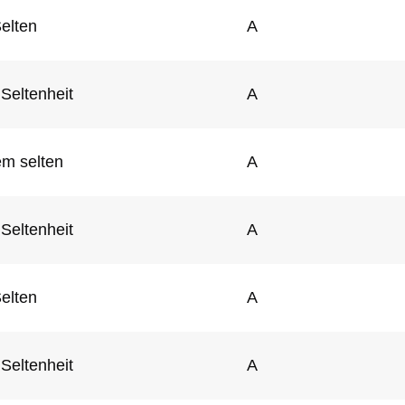
elten
A
Seltenheit
A
em selten
A
Seltenheit
A
elten
A
Seltenheit
A