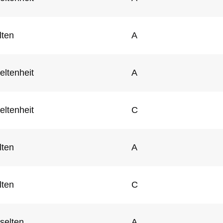
lten
A
eltenheit
A
eltenheit
C
lten
A
lten
C
selten
A