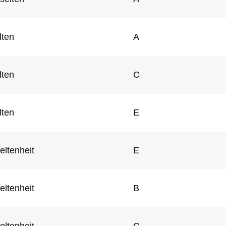
lten
A
lten
C
lten
E
eltenheit
E
eltenheit
B
eltenheit
C