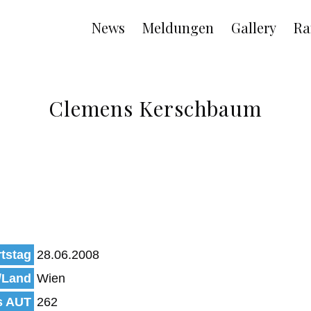
Main
News
Meldungen
Gallery
Ra
navigation
Clemens Kerschbaum
tstag
28.06.2008
/Land
Wien
s AUT
262