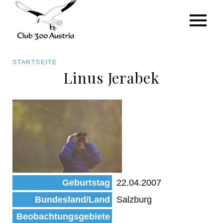
Art/Species
Status
Pfadnavigation
STARTSEITE
Kategorie für die Österreich-Liste
Linus Jerabek
Direkt
zum
Beobachtungen
Inhalt
Geburtstag
22.04.2007
Bundesland/Land
Salzburg
Beobachtungsgebiete