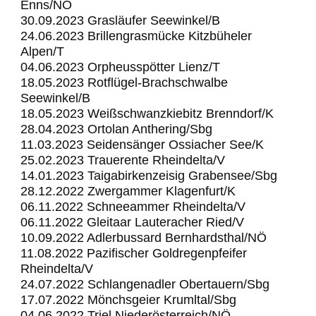
Enns/NÖ
30.09.2023 Grasläufer Seewinkel/B
24.06.2023 Brillengrasmücke Kitzbüheler
Alpen/T
04.06.2023 Orpheusspötter Lienz/T
18.05.2023 Rotflügel-Brachschwalbe
Seewinkel/B
18.05.2023 Weißschwanzkiebitz Brenndorf/K
28.04.2023 Ortolan Anthering/Sbg
11.03.2023 Seidensänger Ossiacher See/K
25.02.2023 Trauerente Rheindelta/V
14.01.2023 Taigabirkenzeisig Grabensee/Sbg
28.12.2022 Zwergammer Klagenfurt/K
06.11.2022 Schneeammer Rheindelta/V
06.11.2022 Gleitaar Lauteracher Ried/V
10.09.2022 Adlerbussard Bernhardsthal/NÖ
11.08.2022 Pazifischer Goldregenpfeifer
Rheindelta/V
24.07.2022 Schlangenadler Obertauern/Sbg
17.07.2022 Mönchsgeier Krumltal/Sbg
04.06.2022 Triel Niederösterreich/NÖ