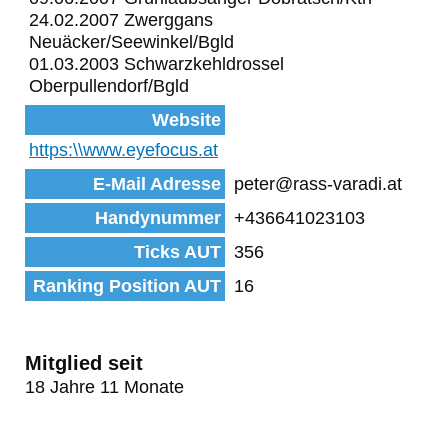
24.02.2007 Zwerggans
Neuäcker/Seewinkel/Bgld
01.03.2003 Schwarzkehldrossel
Oberpullendorf/Bgld
Website
https:\\www.eyefocus.at
E-Mail Adresse
peter@rass-varadi.at
Handynummer
+436641023103
Ticks AUT
356
Ranking Position AUT
16
Mitglied seit
18 Jahre 11 Monate