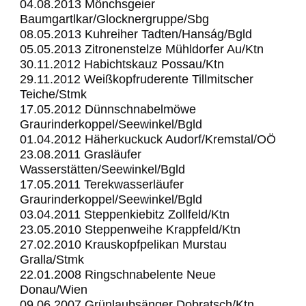
04.08.2013 Mönchsgeier
Baumgartlkar/Glocknergruppe/Sbg
08.05.2013 Kuhreiher Tadten/Hanság/Bgld
05.05.2013 Zitronenstelze Mühldorfer Au/Ktn
30.11.2012 Habichtskauz Possau/Ktn
29.11.2012 Weißkopfruderente Tillmitscher
Teiche/Stmk
17.05.2012 Dünnschnabelmöwe
Graurinderkoppel/Seewinkel/Bgld
01.04.2012 Häherkuckuck Audorf/Kremstal/OÖ
23.08.2011 Grasläufer
Wasserstätten/Seewinkel/Bgld
17.05.2011 Terekwasserläufer
Graurinderkoppel/Seewinkel/Bgld
03.04.2011 Steppenkiebitz Zollfeld/Ktn
23.05.2010 Steppenweihe Krappfeld/Ktn
27.02.2010 Krauskopfpelikan Murstau
Gralla/Stmk
22.01.2008 Ringschnabelente Neue
Donau/Wien
09.06.2007 Grünlaubsänger Dobratsch/Ktn