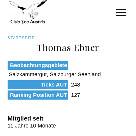
Art/Species
Status
Pfadnavigation
STARTSEITE
Kategorie für die Österreich-Liste
Thomas Ebner
Direkt
zum
Beobachtungen
Beobachtungsgebiete
Inhalt
Salzkammergut, Salzburger Seenland
Ticks AUT
248
Ranking Position AUT
127
Mitglied seit
11 Jahre 10 Monate