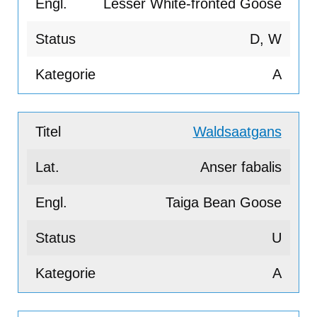
Lesser White-fronted Goose
D, W
A
Waldsaatgans
Anser fabalis
Taiga Bean Goose
U
A