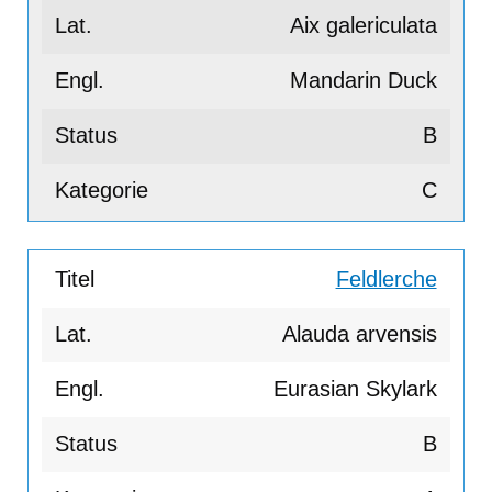
Aix galericulata
Mandarin Duck
B
C
Feldlerche
Alauda arvensis
Eurasian Skylark
B