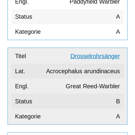
Paddyfield Warbler
A
A
Drosselrohrsänger
Acrocephalus arundinaceus
Great Reed-Warbler
B
A