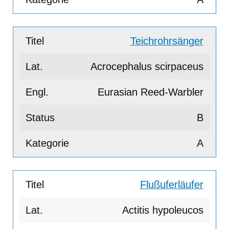
Teichrohrsänger
Acrocephalus scirpaceus
Eurasian Reed-Warbler
B
A
Flußuferläufer
Actitis hypoleucos