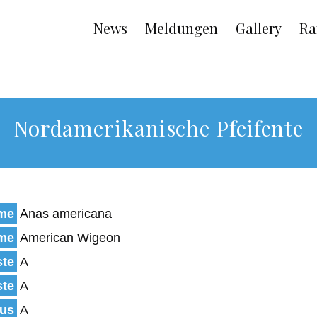
Main
News
Meldungen
Gallery
Ra
navigation
Nordamerikanische Pfeifente
ame
Anas americana
ame
American Wigeon
ste
A
ste
A
tus
A