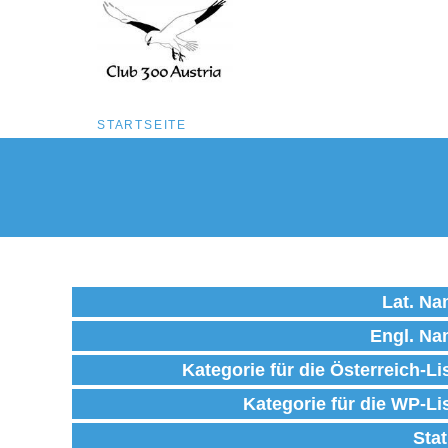
Pfadnavigation
STARTSEITE
Direkt
zum
Inhalt
Lat. N
Engl. N
Kategorie für die Österreich-Li
Kategorie für die WP-Li
Sta