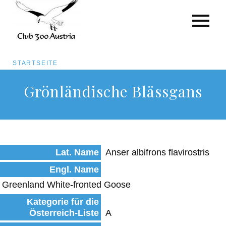
Pfadnavigation
STARTSEITE
Direkt
Grönländische Blässgans
zum
Inhalt
Lat. Name
Anser albifrons flavirostris
Engl. Name
Greenland White-fronted Goose
Kategorie für die
Österreich-Liste
A