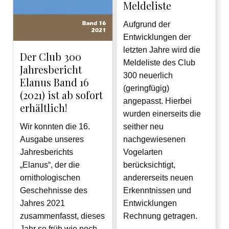
Meldeliste
Aufgrund der
Entwicklungen der
letzten Jahre wird die
Der Club 300
Meldeliste des Club
Jahresbericht
300 neuerlich
Elanus Band 16
(geringfügig)
(2021) ist ab sofort
angepasst. Hierbei
erhältlich!
wurden einerseits die
Wir konnten die 16.
seither neu
Ausgabe unseres
nachgewiesenen
Jahresberichts
Vogelarten
„Elanus“, der die
berücksichtigt,
ornithologischen
andererseits neuen
Geschehnisse des
Erkenntnissen und
Jahres 2021
Entwicklungen
zusammenfasst, dieses
Rechnung getragen.
Jahr so früh wie noch