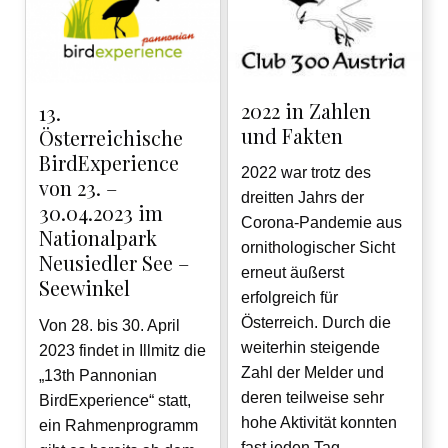
2022 in Zahlen
13.
und Fakten
Österreichische
BirdExperience
2022 war trotz des
von 23. –
dreitten Jahrs der
30.04.2023 im
Corona-Pandemie aus
Nationalpark
ornithologischer Sicht
Neusiedler See –
erneut äußerst
Seewinkel
erfolgreich für
Österreich. Durch die
Von 28. bis 30. April
weiterhin steigende
2023 findet in Illmitz die
Zahl der Melder und
„13th Pannonian
deren teilweise sehr
BirdExperience“ statt,
hohe Aktivität konnten
ein Rahmenprogramm
fast jeden Tag