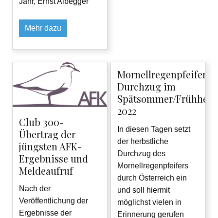
Jahr, Ernst Albegger
Mehr dazu
Mornellregenpfeifer-
Durchzug im
Spätsommer/Frühherb
2022
Club 300-
In diesen Tagen setzt
Übertrag der
der herbstliche
jüngsten AFK-
Durchzug des
Ergebnisse und
Mornellregenpfeifers
Meldeaufruf
durch Österreich ein
Nach der
und soll hiermit
Veröffentlichung der
möglichst vielen in
Ergebnisse der
Erinnerung gerufen