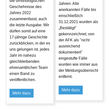
die ornithologischen
Jahren. Alle
Geschehnisse des
anerkannten Fälle bis
Jahres 2022
einschließlich
zusammenfasst, auch
31.12.2021 wurden als
die letzte Ausgabe. Wir
„Bestätigt“
dürfen somit auf eine
gekennzeichnet, von
17-jährige Geschichte
der AFK als "nicht
zurückblicken, in der es
ausreichend
uns gelungen ist, jedes
dokumentiert"
Jahr im nahezu
eingestufte Fälle
gleichbleibenden
wurden wie immer aus
ehrenamtilichen Team
der Meldungsübersicht
einen Band zu
entfernt.
veröffentlichen.
Mehr dazu
Mehr dazu