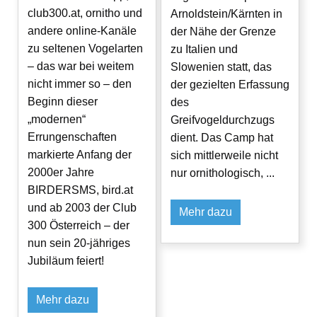
club300.at, ornitho und
Arnoldstein/Kärnten in
andere online-Kanäle
der Nähe der Grenze
zu seltenen Vogelarten
zu Italien und
– das war bei weitem
Slowenien statt, das
nicht immer so – den
der gezielten Erfassung
Beginn dieser
des
„modernen“
Greifvogeldurchzugs
Errungenschaften
dient. Das Camp hat
markierte Anfang der
sich mittlerweile nicht
2000er Jahre
nur ornithologisch, ...
BIRDERSMS, bird.at
und ab 2003 der Club
Mehr dazu
300 Österreich – der
nun sein 20-jähriges
Jubiläum feiert!
Mehr dazu