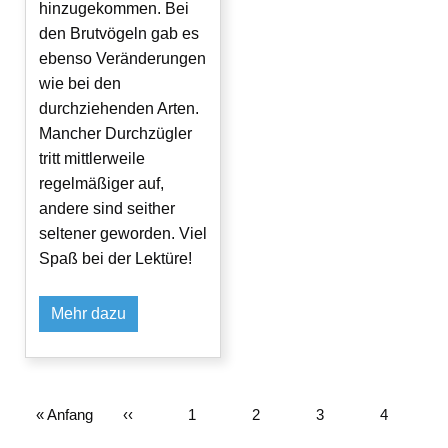
hinzugekommen. Bei
den Brutvögeln gab es
ebenso Veränderungen
wie bei den
durchziehenden Arten.
Mancher Durchzügler
tritt mittlerweile
regelmäßiger auf,
andere sind seither
seltener geworden. Viel
Spaß bei der Lektüre!
Mehr dazu
Erste
« Anfang
Vorherige
‹‹
Seite
1
Seite
2
Aktuelle
3
Seite
4