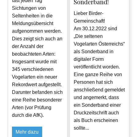
Sonderband!
fast jeden Tag
Sichtungen von
Lieber Birder-
Seltenheiten in die
Gemeinschaft!
Meldungsübersicht
Am 30.12.2022 sind
aufgenommen werden.
„Die seltenen
Dies zeigt sich auch an
Vogelarten Österreichs“
der Anzahl der
als Sonderband in
beobachteten Arten:
digitaler Form
Insgesamt wurde mit
veröffentlicht worden.
345 verschiedenen
Eine ganze Reihe von
Vogelarten ein neuer
Personen hat sich
Rekordwert aufgestellt.
anschließend gemeldet
Darunter befanden sich
und angemerkt, dass
eine Reihe besonderer
ein Sonderband einer
Arten (vor Prüfung
Druckzeitschrift auch
durch die AfK).
als Buch erscheinen
sollte...
Mehr dazu