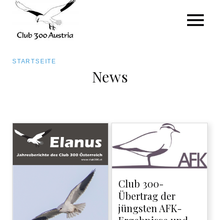
Pfadnavigation
STARTSEITE
News
Direkt
zum
Inhalt
Club 300-
Übertrag der
jüngsten AFK-