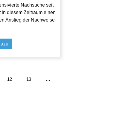
tensivierte Nachsuche seit
t in diesem Zeitraum einen
ten Anstieg der Nachweise
dazu
Seite
12
Seite
13
…