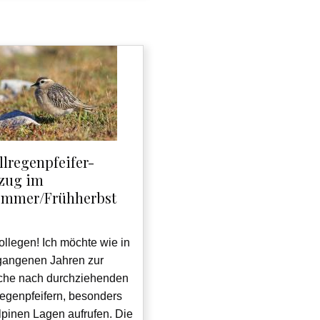
lregenpfeifer-
zug im
ommer/Frühherbst
llegen! Ich möchte wie in
gangenen Jahren zur
he nach durchziehenden
regenpfeifern, besonders
lpinen Lagen aufrufen. Die