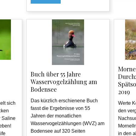
Mornel
Buch über 55 Jahre
Durch
Wasservogelzählung am
Späts
Bodensee
2019
Das kürzlich erschienene Buch
elt sich
Werte Ko
fasst die Ergebnisse von 55
cken
den ver
Jahren der monatlichen
 Saline
Nachsuc
Wasservogelzählungen (WVZ) am
geben!
Mornell
Bodensee auf 320 Seiten
ife
in den a