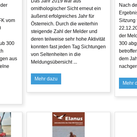
Das Jahr 2019 war aus
 der
Nach der
ornithologischer Sicht erneut ein
Ergebnis
äußerst erfolgreiches Jahr für
FK vom
Sitzung
Österreich. Durch die weiterhin
0
22.12.2
steigende Zahl der Melder und
der Mel
deren teilweise sehr hohe Aktivität
ub 300
300 abg
konnten fast jeden Tag Sichtungen
ch
betroff
von Seltenheiten in die
ngen aus
dem Jah
Meldungsübersicht ...
elne
nachgere
Mehr dazu
Mehr 