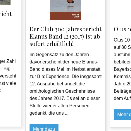
richt
Der Club 300 Jahresbericht
Otus 10
Elanus Band 12 (2017) ist ab
Otus 10 
sofort erhältlich!
auf 80 S
Im Gegensatz zu den Jahren
ausführ
ger Zahl
davor erscheint der neue Elanus-
bebilder
 "Big
Band dieses Mal im Herbst anstatt
Bayeris
versteht
zur BirdExperience. Die insgesamt
Kommiss
st viele
12. Ausgabe behandelt die
Jahre 2
s
ornithologischen Geschehnisse
Beiträge
des Jahres 2017. Es sei an dieser
dem Auft
Stelle wieder allen Personen
gedankt, die uns ...
Mehr 
Mehr dazu