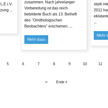
zusammen. Nach jahrelanger
L.E.i.V.
stark in
Vorbereitung ist das reich
zung ...
2011 ha
bebilderte Buch als 13. Beiheft
eklatan
des "Ornithologischen
...
Beobachters" erschienen. ...
Mehr 
Mehr dazu
Seite
5
Seite
6
Seite
7
Seite
8
Aktuelle
9
Seite
10
Seite
11
Seite
Nächste
››
Letzte
Ende »
Seite
Seite