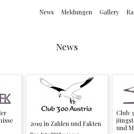
Main
News
Meldungen
Gallery
Ra
navigation
News
der
Club 
nisse
jüngs
2019 in Zahlen und Fakten
und M