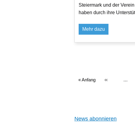
Steiermark und der Verein 
haben durch ihre Unterstüt
Mehr dazu
Erste
« Anfang
Vorherige
‹‹
…
Seite
Seite
News abonnieren