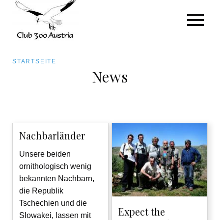
Pfadnavigation
STARTSEITE
News
Direkt
zum
Inhalt
Nachbarländer
Unsere beiden
ornithologisch wenig
bekannten Nachbarn,
die Republik
Tschechien und die
Expect the
Slowakei, lassen mit