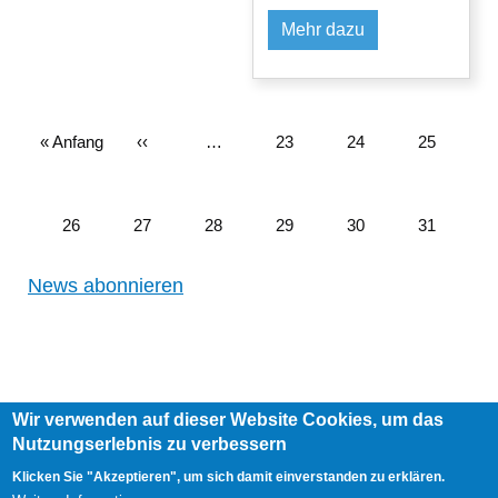
Mehr dazu
Erste
« Anfang
Vorherige
‹‹
…
Seite
23
Seite
24
Seite
25
Seite
Seite
Seite
26
Seite
27
Seite
28
Seite
29
Seite
30
Aktuelle
31
News abonnieren
Seite
Wir verwenden auf dieser Website Cookies, um das
Footer
Nutzungserlebnis zu verbessern
AGB
Impressum
Links
menu
User
Anmelden
Klicken Sie "Akzeptieren", um sich damit einverstanden zu erklären.