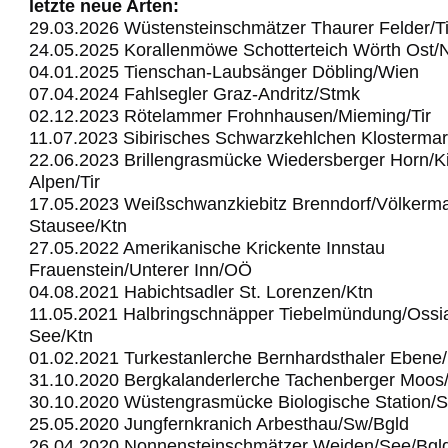
letzte neue Arten:
29.03.2026 Wüstensteinschmätzer Thaurer Felder/Ti
24.05.2025 Korallenmöwe Schotterteich Wörth Ost
04.01.2025 Tienschan-Laubsänger Döbling/Wien
07.04.2024 Fahlsegler Graz-Andritz/Stmk
02.12.2023 Rötelammer Frohnhausen/Mieming/Tir
11.07.2023 Sibirisches Schwarzkehlchen Klostermar
22.06.2023 Brillengrasmücke Wiedersberger Horn/Ki
Alpen/Tir
17.05.2023 Weißschwanzkiebitz Brenndorf/Völkerma
Stausee/Ktn
27.05.2022 Amerikanische Krickente Innstau
Frauenstein/Unterer Inn/OÖ
04.08.2021 Habichtsadler St. Lorenzen/Ktn
11.05.2021 Halbringschnäpper Tiebelmündung/Ossi
See/Ktn
01.02.2021 Turkestanlerche Bernhardsthaler Ebene
31.10.2020 Bergkalanderlerche Tachenberger Moos
30.10.2020 Wüstengrasmücke Biologische Station/
25.05.2020 Jungfernkranich Arbesthau/Sw/Bgld
26.04.2020 Nonnensteinschmätzer Weiden/See/Bgl