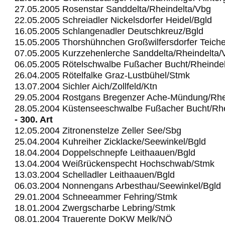
27.05.2005 Rosenstar Sanddelta/Rheindelta/Vbg
22.05.2005 Schreiadler Nickelsdorfer Heidel/Bgld
16.05.2005 Schlangenadler Deutschkreuz/Bgld
15.05.2005 Thorshühnchen Großwilfersdorfer Teich
07.05.2005 Kurzzehenlerche Sanddelta/Rheindelta/
06.05.2005 Rötelschwalbe Fußacher Bucht/Rheinde
26.04.2005 Rötelfalke Graz-Lustbühel/Stmk
13.07.2004 Sichler Aich/Zollfeld/Ktn
29.05.2004 Rostgans Bregenzer Ache-Mündung/Rhe
28.05.2004 Küstenseeschwalbe Fußacher Bucht/Rhe
- 300. Art
12.05.2004 Zitronenstelze Zeller See/Sbg
25.04.2004 Kuhreiher Zicklacke/Seewinkel/Bgld
18.04.2004 Doppelschnepfe Leithaauen/Bgld
13.04.2004 Weißrückenspecht Hochschwab/Stmk
13.03.2004 Schelladler Leithaauen/Bgld
06.03.2004 Nonnengans Arbesthau/Seewinkel/Bgld
29.01.2004 Schneeammer Fehring/Stmk
18.01.2004 Zwergscharbe Lebring/Stmk
08.01.2004 Trauerente DoKW Melk/NÖ