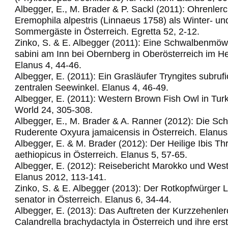
Albegger, E., M. Brader & P. Sackl (2011): Ohrenler
Eremophila alpestris (Linnaeus 1758) als Winter- un
Sommergäste in Österreich. Egretta 52, 2-12.
Zinko, S. & E. Albegger (2011): Eine Schwalbenm
sabini am Inn bei Obernberg in Oberösterreich im H
Elanus 4, 44-46.
Albegger, E. (2011): Ein Grasläufer Tryngites subrufic
zentralen Seewinkel.
Elanus 4, 46-49.
Albegger, E. (2011): Western Brown Fish Owl in Turk
World 24, 305-308.
Albegger, E., M. Brader & A. Ranner (2012): Die Sc
Ruderente Oxyura jamaicensis in Österreich. Elanus
Albegger, E. & M. Brader (2012): Der Heilige Ibis Th
aethiopicus in Österreich. Elanus 5, 57-65.
Albegger, E. (2012): Reisebericht Marokko und Wes
Elanus 2012, 113-141.
Zinko, S. & E. Albegger (2013): Der Rotkopfwürger 
senator in Österreich. Elanus 6, 34-44.
Albegger, E. (2013): Das Auftreten der Kurzzehenle
Calandrella brachydactyla in Österreich und ihre ers