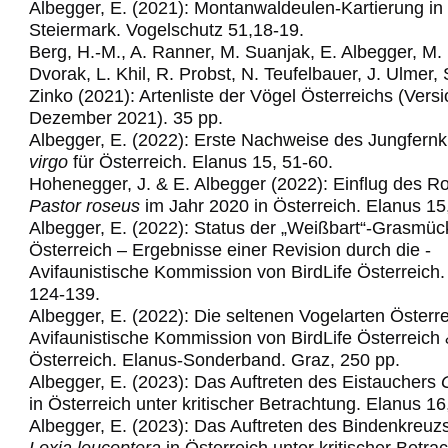
Albegger, E. (2021): Montanwaldeulen-Kartierung in
Steiermark. Vogelschutz 51,18-19.
Berg, H.-M., A. Ranner, M. Suanjak, E. Albegger, M.
Dvorak, L. Khil, R. Probst, N. Teufelbauer, J. Ulmer,
Zinko (2021): Artenliste der Vögel Österreichs (Vers
Dezember 2021). 35 pp.
Albegger, E. (2022): Erste Nachweise des Jungfern
virgo
für Österreich. Elanus 15, 51-60.
Hohenegger, J. & E. Albegger (2022): Einflug des R
Pastor roseus
im Jahr 2020 in Österreich. Elanus 15
Albegger, E. (2022): Status der „Weißbart“-Grasmüc
Österreich – Ergebnisse einer
Revision­ ­durch­ die ­
Avifaunistische­ Kommission­ von ­BirdLife ­Österre
ich
124-139.
Albegger, E. (2022): Die seltenen Vogelarten Österre
Avifaunistische Kommission von
BirdLife Österreich
Österreich. Elanus
-
Sonderband. Graz,
25
0
pp.
Albegger, E. (2023): Das Auftreten des Eistauchers
in Österreich unter kritischer Betrachtung. Elanus 16
Albegger, E. (2023): Das Auftreten des Bindenkreuz
Loxia leucoptera
in Österreich
unter kritischer Betra