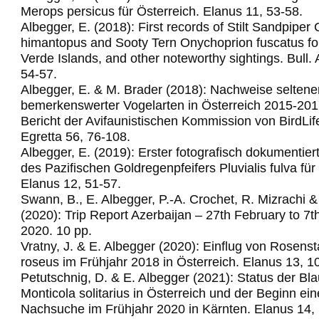
Merops persicus für Österreich.
Elanus 11, 53-58.
Albegger, E. (2018): First records of Stilt Sandpiper C
himantopus and Sooty Tern Onychoprion fuscatus fo
Verde Islands, and other noteworthy sightings.
Bull.
54-57.
Albegger, E. & M. Brader (2018): Nachweise seltene
bemerkenswerter Vogelarten in Österreich 2015-201
Bericht der Avifaunistischen Kommission von BirdLif
Egretta 56, 76-108.
Albegger, E. (2019): Erster fotografisch dokumentie
des Pazifischen Goldregenpfeifers Pluvialis fulva für
Elanus 12, 51-57.
Swann, B., E. Albegger, P.-A. Crochet, R. Mizrachi &
(2020): Trip Report Azerbaijan – 27th February to 7
2020. 10 pp.
Vratny, J. & E. Albegger (2020): Einflug von Rosens
roseus im Frühjahr 2018 in Österreich. Elanus 13, 1
Petutschnig, D. & E. Albegger (2021): Status der Bl
Monticola solitarius in Österreich und der Beginn ein
Nachsuche im Frühjahr 2020 in Kärnten. Elanus 14,