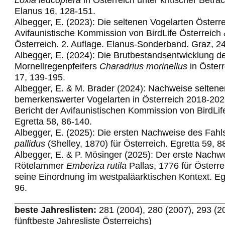
Elanus 16, 128-151.
Albegger, E. (2023): Die seltenen Vogelarten Österre
Avifaunistische Kommission von BirdLife Österreich
Österreich. 2. Auflage. Elanus-Sonderband. Graz, 2
Albegger, E. (2024): Die Brutbestandsentwicklung d
Mornellregenpfeifers
Charadrius morinellus
in Österr
17, 139-195.
Albegger, E. & M. Brader (2024): Nachweise seltene
bemerkenswerter Vogelarten in Österreich 2018-202
Bericht der Avifaunistischen Kommission von BirdLif
Egretta 58,
86-140.
Albegger, E. (2025): Die ersten Nachweise des Fahl
pallidus
(Shelley, 1870) für Österreich. Egretta 59, 8
Albegger, E. & P. Mösinger (2025): Der erste Nachw
Rötelammer
Emberiza rutila
Pallas, 1776 für Österre
seine Einordnung im westpaläarktischen Kontext. Egr
96.
_________________________________________
beste Jahreslisten:
281 (2004), 280 (2007), 293 (2
fünftbeste Jahresliste Österreichs)