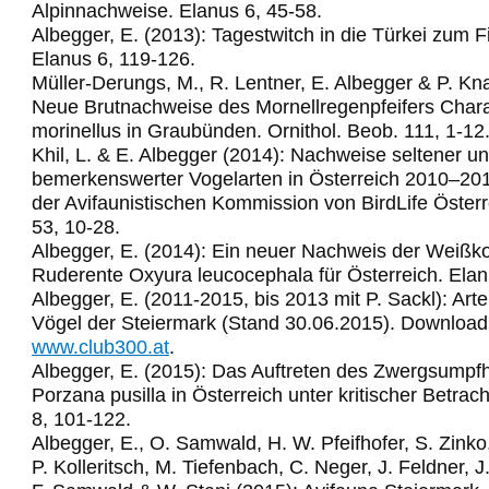
Alpinnachweise. Elanus 6, 45-58.
Albegger, E. (2013): Tagestwitch in die Türkei zum 
Elanus 6, 119-126.
Müller-Derungs, M., R. Lentner, E. Albegger & P. Kn
Neue Brutnachweise des Mornellregenpfeifers Char
morinellus in Graubünden. Ornithol. Beob. 111, 1-12
Khil, L. & E. Albegger (2014): Nachweise seltener u
bemerkenswerter Vogelarten in Österreich 2010–2011
der Avifaunistischen Kommission von BirdLife Österr
53, 10-28.
Albegger, E. (2014): Ein neuer Nachweis der Weißko
Ruderente Oxyura leucocephala für Österreich. Elan
Albegger, E. (2011-2015, bis 2013 mit P. Sackl): Arte
Vögel der Steiermark (Stand 30.06.2015). Download
www.club300.at
.
Albegger, E. (2015): Das Auftreten des Zwergsumpf
Porzana pusilla in Österreich unter kritischer Betrac
8, 101-122.
Albegger, E., O. Samwald, H. W. Pfeifhofer, S. Zinko,
P. Kolleritsch, M. Tiefenbach, C. Neger, J. Feldner, J