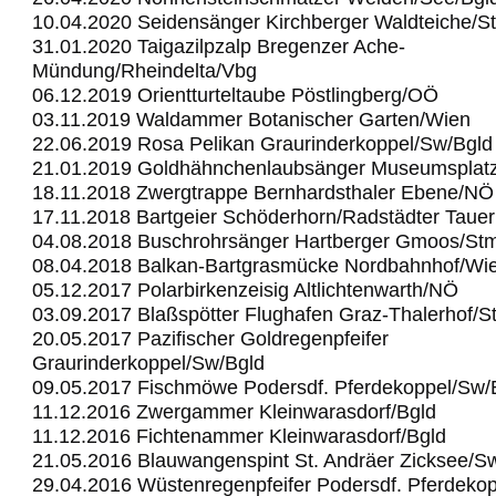
10.04.2020 Seidensänger Kirchberger Waldteiche/S
31.01.2020 Taigazilpzalp Bregenzer Ache-
Mündung/Rheindelta/Vbg
06.12.2019 Orientturteltaube Pöstlingberg/OÖ
03.11.2019 Waldammer Botanischer Garten/Wien
22.06.2019 Rosa Pelikan Graurinderkoppel/Sw/Bgld
21.01.2019 Goldhähnchenlaubsänger Museumsplat
18.11.2018 Zwergtrappe Bernhardsthaler Ebene/NÖ
17.11.2018 Bartgeier Schöderhorn/Radstädter Taue
04.08.2018 Buschrohrsänger Hartberger Gmoos/St
08.04.2018 Balkan-Bartgrasmücke Nordbahnhof/Wi
05.12.2017 Polarbirkenzeisig Altlichtenwarth/NÖ
03.09.2017 Blaßspötter Flughafen Graz-Thalerhof/S
20.05.2017 Pazifischer Goldregenpfeifer
Graurinderkoppel/Sw/Bgld
09.05.2017 Fischmöwe Podersdf. Pferdekoppel/Sw/
11.12.2016 Zwergammer Kleinwarasdorf/Bgld
11.12.2016 Fichtenammer Kleinwarasdorf/Bgld
21.05.2016 Blauwangenspint St. Andräer Zicksee/S
29.04.2016 Wüstenregenpfeifer Podersdf. Pferdeko