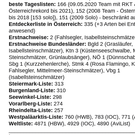
beste Tageslisten:
166 (09.05.2020 Team mit RKT 
Österreichrekord bis 2021), 152 (2008 Team - Öster
bis 2018 [153 solo]), 151 (2009 Solo) - beschränkt 
Entdeckerliste in Österreich:
335 (+3 Arten bei En
anwesend)
Erstnachweise:
2 (Fahlsegler, Isabellsteinschmätze
Erstnachweise Bundesländer:
Bgld 2 (Grasläufer,
Isabellsteinschmätzer), Ktn 3 (Küstenseeschwalbe, 
Steinschmätzer, Grünlaubsänger), NÖ 1 (Dünnscha
Sbg 1 (Kurzzehenlerche), Stmk 4 (Rosa Flamingo, K
Fahlsegler, Mittelmeer-Steinschmätzer), Vbg 1
(Isabellsteinschmätzer)
Steiermark-Liste:
313
Burgenland-Liste:
310
Seewinkel-Liste:
298
Vorarlberg-Liste:
274
Rheindelta-Liste:
257
Westpaläarktis-Liste:
760 (HWB), 783 (IOC), 771 (A
Weltliste:
4871 (HBW), 4929 (IOC), 4890 (AviList)
_________________________________________