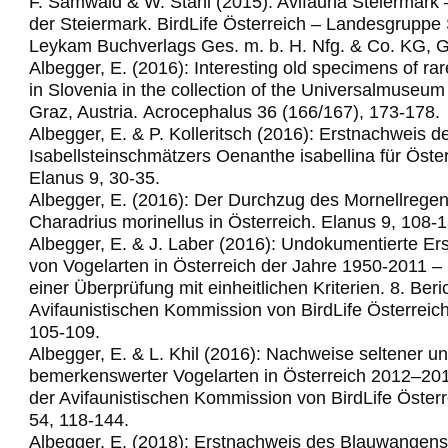
F. Samwald & W. Stani (2015): Avifauna Steiermark 
der Steiermark. BirdLife Österreich – Landesgruppe 
Leykam Buchverlags Ges. m. b. H. Nfg. & Co. KG, G
Albegger, E. (2016): Interesting old specimens of rar
in Slovenia in the collection of the Universalmuse
Graz, Austria.
Acrocephalus 36 (166/167), 173-178.
Albegger, E. & P. Kolleritsch (2016): Erstnachweis d
Isabellsteinschmätzers Oenanthe isabellina für Öster
Elanus 9, 30-35.
Albegger, E. (2016): Der Durchzug des Mornellregen
Charadrius morinellus in Österreich. Elanus 9, 108-1
Albegger, E. & J. Laber (2016): Undokumentierte Er
von Vogelarten in Österreich der Jahre 1950-2011 –
einer Überprüfung mit einheitlichen Kriterien. 8. Beri
Avifaunistischen Kommission von BirdLife Österreich
105-109.
Albegger, E. & L. Khil (2016): Nachweise seltener u
bemerkenswerter Vogelarten in Österreich 2012–2014
der Avifaunistischen Kommission von BirdLife Österr
54, 118-144.
Albegger, E. (2018): Erstnachweis des Blauwangens