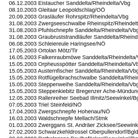
06.12.2003 Eistaucher Sanddelta/Rheindelta/Vbg
08.10.2003 Gleitaar Leopoldschlag/OÖ
20.09.2003 Grasläufer Rohrspitz/Rheindelta/Vbg
31.08.2003 Zwergseeschwalbe Rheinspitz/Rheindel
31.08.2003 Pfuhlschnepfe Sanddelta/Rheindelta/Vb
31.08.2003 Graubruststrandläufer Sanddelta/Rheind
06.08.2003 Schleiereule Haringsee/NÖ
17.05.2003 Ortolan Mötz/Tir
16.05.2003 Falkenraubmöwe Sanddelta/Rheindelta
15.05.2003 Orpheusspötter Sanddelta/Rheindelta/V
15.05.2003 Austernfischer Sanddelta/Rheindelta/Vb
15.05.2003 Rotflügelbrachschwalbe Sanddelta/Rhei
15.05.2003 Steppenweihe Sanddelta/Rheindelta/Vb
15.05.2003 Steppenkiebitz Bregenzer Ache-Mündu
12.05.2003 Rallenreiher Seebad Illmitz/Seewinkel/B
07.05.2003 Triel Steinfeld/NÖ
17.04.2003 Zwergschnepfe Hohenau/NÖ
16.03.2003 Waldschnepfe Mellach/Stmk
01.03.2003 Zwerggans St. Andräer Zicksee/Seewink
27.02.2003 Schwarzkehldrossel Oberpullendorf/Bgl