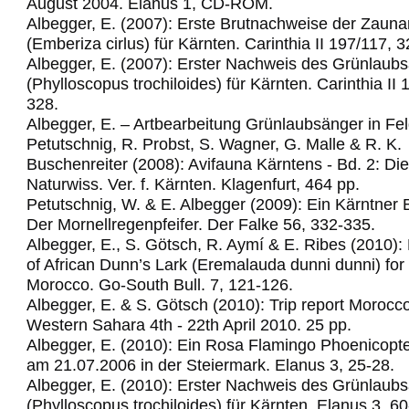
August 2004. Elanus 1, CD-ROM.
Albegger, E. (2007): Erste Brutnachweise der Zau
(Emberiza cirlus) für Kärnten. Carinthia II 197/117, 
Albegger, E. (2007): Erster Nachweis des Grünlaub
(Phylloscopus trochiloides) für Kärnten. Carinthia II
328.
Albegger, E. – Artbearbeitung Grünlaubsänger in Fel
Petutschnig, R. Probst, S. Wagner, G. Malle & R. K.
Buschenreiter (2008): Avifauna Kärntens - Bd. 2: Di
Naturwiss. Ver. f. Kärnten. Klagenfurt, 464 pp.
Petutschnig, W. & E. Albegger (2009): Ein Kärntner 
Der Mornellregenpfeifer.
Der Falke 56, 332-335.
Albegger, E., S. Götsch, R. Aymí & E. Ribes (2010): 
of African Dunn’s Lark (Eremalauda dunni dunni) for t
Morocco.
Go-South Bull. 7, 121-126.
Albegger, E. & S. Götsch (2010): Trip report Morocc
Western Sahara 4th - 22th April 2010.
25 pp.
Albegger, E. (2010): Ein Rosa Flamingo Phoenicopte
am 21.07.2006 in der Steiermark. Elanus 3, 25-28.
Albegger, E. (2010): Erster Nachweis des Grünlaub
(Phylloscopus trochiloides) für Kärnten. Elanus 3, 60