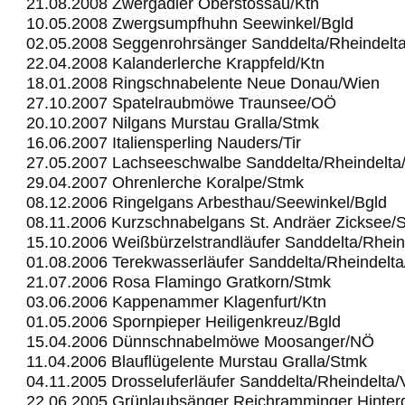
21.08.2008 Zwergadler Oberstossau/Ktn
10.05.2008 Zwergsumpfhuhn Seewinkel/Bgld
02.05.2008 Seggenrohrsänger Sanddelta/Rheindelt
22.04.2008 Kalanderlerche Krappfeld/Ktn
18.01.2008 Ringschnabelente Neue Donau/Wien
27.10.2007 Spatelraubmöwe Traunsee/OÖ
20.10.2007 Nilgans Murstau Gralla/Stmk
16.06.2007 Italiensperling Nauders/Tir
27.05.2007 Lachseeschwalbe Sanddelta/Rheindelta
29.04.2007 Ohrenlerche Koralpe/Stmk
08.12.2006 Ringelgans Arbesthau/Seewinkel/Bgld
08.11.2006 Kurzschnabelgans St. Andräer Zicksee/
15.10.2006 Weißbürzelstrandläufer Sanddelta/Rhein
01.08.2006 Terekwasserläufer Sanddelta/Rheindelt
21.07.2006 Rosa Flamingo Gratkorn/Stmk
03.06.2006 Kappenammer Klagenfurt/Ktn
01.05.2006 Spornpieper Heiligenkreuz/Bgld
15.04.2006 Dünnschnabelmöwe Moosanger/NÖ
11.04.2006 Blauflügelente Murstau Gralla/Stmk
04.11.2005 Drosseluferläufer Sanddelta/Rheindelta
22.06.2005 Grünlaubsänger Reichramminger Hinter