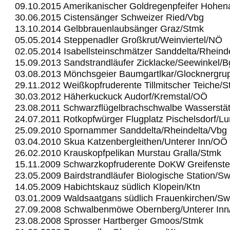
09.10.2015 Amerikanischer Goldregenpfeifer Hohe
30.06.2015 Cistensänger Schweizer Ried/Vbg
13.10.2014 Gelbbrauenlaubsänger Graz/Stmk
05.05.2014 Steppenadler Großkrut/Weinviertel/NÖ
02.05.2014 Isabellsteinschmätzer Sanddelta/Rheind
15.09.2013 Sandstrandläufer Zicklacke/Seewinkel/B
03.08.2013 Mönchsgeier Baumgartlkar/Glocknergru
29.11.2012 Weißkopfruderente Tillmitscher Teiche/
30.03.2012 Häherkuckuck Audorf/Kremstal/OÖ
23.08.2011 Schwarzflügelbrachschwalbe Wasserstä
24.07.2011 Rotkopfwürger Flugplatz Pischelsdorf/L
25.09.2010 Spornammer Sanddelta/Rheindelta/Vbg
03.04.2010 Skua Katzenbergleithen/Unterer Inn/OÖ
26.02.2010 Krauskopfpelikan Murstau Gralla/Stmk
15.11.2009 Schwarzkopfruderente DoKW Greifenst
23.05.2009 Bairdstrandläufer Biologische Station/S
14.05.2009 Habichtskauz südlich Klopein/Ktn
03.01.2009 Waldsaatgans südlich Frauenkirchen/Sw
27.09.2008 Schwalbenmöwe Obernberg/Unterer In
23.08.2008 Sprosser Hartberger Gmoos/Stmk