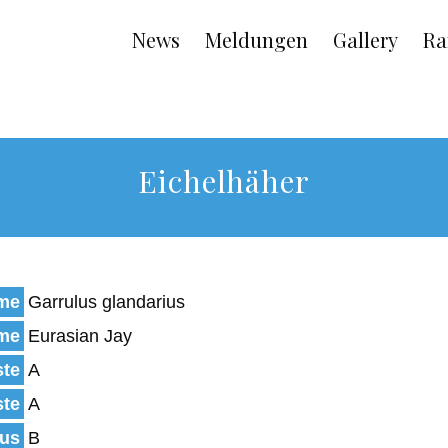
Main
News
Meldungen
Gallery
Ra
navigation
Eichelhäher
ame
Garrulus glandarius
ame
Eurasian Jay
ste
A
ste
A
tus
B