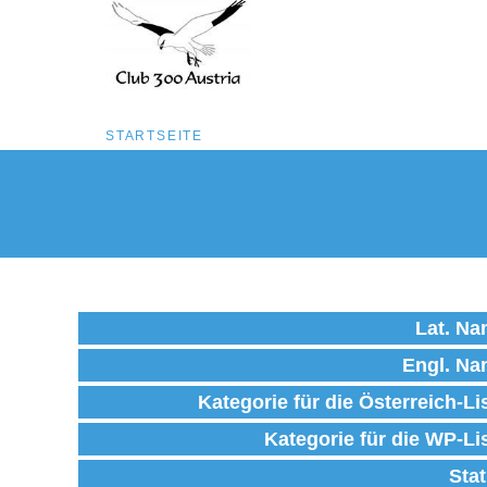
Pfadnavigation
STARTSEITE
Direkt
zum
Inhalt
Lat. N
Engl. N
Kategorie für die Österreich-Li
Kategorie für die WP-Li
Sta