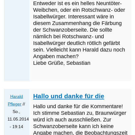
Braunwürger?
Entweder ist es ein helles Neuntöter-
von
Weibchen, oder ein Rotschwanz- oder
Georg
Isabellwürger. Interessant wäre in
diesem Zusammenhang die Färbung
Häfner
der Schwanzoberseite. Die sollte
nämlich bei Rotschwanz- und
Isabellwürger deutlich rötlich gefärbt
sein. Vielleicht kann Harald dazu noch
Angaben machen?
Liebe Grüße, Sebastian
Hallo und danke für die
Harald
Pfleger
//
Hallo und danke für die Kommentare!
So.,
Ich stimme Sebastian zu, Braunwürger
11.05.2014
würd ich auch ausschließen. Zur
Schwanzoberseite kann ich keine
- 19:14
Angabe machen, die Beobachtungszeit
Antwort