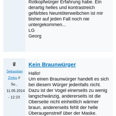
die
Rotkopfwürger Erfahrung habe. Ein
nächsten
derartig helles und kontrastreich
gefärbtes Neuntöterweibchen ist mir
Erstnachweise
bisher auf jeden Fall noch nie
sein?
untergekommen...
von
LG
Klaus
Georg
Cerjak
Kein Braunwürger
Sebastian
Hallo!
Zinko
//
Um einen Braunwürger handelt es sich
So.,
bei diesem Würger jedenfalls nicht.
Dazu ist der Vogel einerseits zu wenig
11.05.2014
langschwänzig, andererseits ist die
- 12:23
Oberseite nicht einheitlich wärmer
Antwort
braun, andererseits fehlt der helle
auf
Überaugenstreif über der Maske.