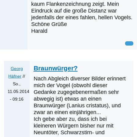
kaum Flankenzeichnung zeigt. Mein
Eindruck auf die große Distanz war
jedenfalls der eines fahlen, hellen Vogels.
Schöne Grüße
Harald
Braunwürger?
Georg
Häfner
//
Nach Abgleich diverser Bilder erinnert
So.,
mich der Vogel (obwohl dieser
11.05.2014
Gedanke zugegebenermaßen sehr
abwegig ist) etwas an einen
- 09:16
Braunwürger (Lanius cristatus), und
Antwort
zwar an einen einjährigen...
auf
Ich gebe aber zu, dass ich bei
Was
kleineren Würgern bisher nur mit
werden
Neuntöter, Schwarzstirn- und