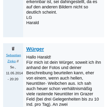
erkennbar ist, sei dahingestellt, da es
auf den anderen Bildern nicht so
deutlich scheint.
LG
Harald
Würger
Sebastian
Hallo Harald!
Zinko
//
Für mich ist dein Würger, soweit ich ihn
So.,
anhand der Fotos und deiner
Beschreibung beurteilen kann, eher
11.05.2014
von einem, wenn auch hellen,
- 20:20
Neuntöter- Weibchen aus. Ich sah
Antwort
auch heuer schon verhältnismäßig
auf
viele rastende Neuntöter im Grazer
Hallo
Feld (bei drei Gelegenheiten bis zu 10
und
Ind. pro Tag). An zwei