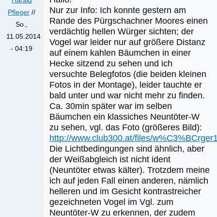
Nur zur Info: Ich konnte gestern am
Pfleger
//
Rande des Pürgschachner Moores einen
So.,
verdächtig hellen Würger sichten; der
11.05.2014
Vogel war leider nur auf größere Distanz
- 04:19
auf einem kahlen Bäumchen in einer
Hecke sitzend zu sehen und ich
versuchte Belegfotos (die beiden kleinen
Fotos in der Montage), leider tauchte er
bald unter und war nicht mehr zu finden.
Ca. 30min später war im selben
Bäumchen ein klassiches Neuntöter-W
zu sehen, vgl. das Foto (größeres Bild):
http://www.club300.at/files/w%C3%BCrger
Die Lichtbedingungen sind ähnlich, aber
der Weißabgleich ist nicht ident
(Neuntöter etwas kälter). Trotzdem meine
ich auf jeden Fall einen anderen, nämlich
helleren und im Gesicht kontrastreicher
gezeichneten Vogel im Vgl. zum
Neuntöter-W zu erkennen, der zudem