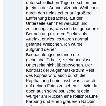
danke
unterschiedlichen Tagen erschien mir
je ein in der Sonne sitzende Weibchen,
für
durch den Feldstecher auf größere
die
Entfernung betrachtet, auf der
von
Unterseite sehr hell weißlich und
Harald
zeichnungslos, was sich bei genauerer
Pfleger
Betrachtung mit dem Spektiv als
Artefakt erwies, es waren normal
gefärbte Weibchen. Ich würde
aufgrund deiner
Beobachtungsumstände die
(scheinbar?) helle, zeichnungslose
Unterseite nicht überbewerten. Der
Kontrast der Augenmaske zum Rest
des Kopfes wird auch durch die
Kopfhaltung beeinflusst, was ja auch
auf deinen Fotos zu sehen ist. Wie du
oben auch schreibst, scheint dein
Würger am Rücken eine rötlichbraune
Färbung und einen graueren Nacken