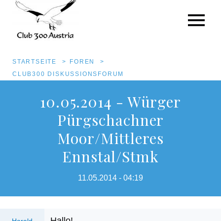
Pfadnavigation
STARTSEITE
FOREN
CLUB300 DISKUSSIONSFORUM
Direkt
10.05.2014 - Würger
zum
Pürgschachner
Inhalt
Moor/Mittleres
Ennstal/Stmk
11.05.2014 - 04:19
Hallo!
Harald