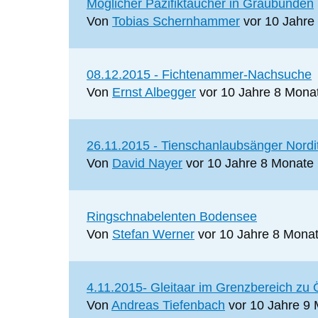
Normales
Möglicher Pazifiktaucher in Graubünden
Thema
Von
Tobias Schernhammer
vor 10 Jahre
Normales
08.12.2015 - Fichtenammer-Nachsuche
Thema
Von
Ernst Albegger
vor 10 Jahre 8 Mona
Normales
26.11.2015 - Tienschanlaubsänger Nordit
Thema
Von
David Nayer
vor 10 Jahre 8 Monate
Normales
Ringschnabelenten Bodensee
Thema
Von
Stefan Werner
vor 10 Jahre 8 Mona
Normales
4.11.2015- Gleitaar im Grenzbereich zu 
Thema
Von
Andreas Tiefenbach
vor 10 Jahre 9