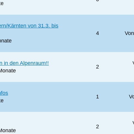
te
rn/Kärnten von 31.3. bis
4
Vo
onate
en in den Alpenraum!!
2
 Monate
nfos
1
V
te
2
 Monate