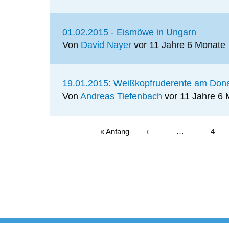
Normales
01.02.2015 - Eismöwe in Ungarn
Thema
Von
David Nayer
vor 11 Jahre 6 Monate
Normales
19.01.2015: Weißkopfruderente am Dona
Thema
Von
Andreas Tiefenbach
vor 11 Jahre 6
Erste
« Anfang
Vorherige
‹
…
Seite
4
Seite
Vorherige
Seite
Seite