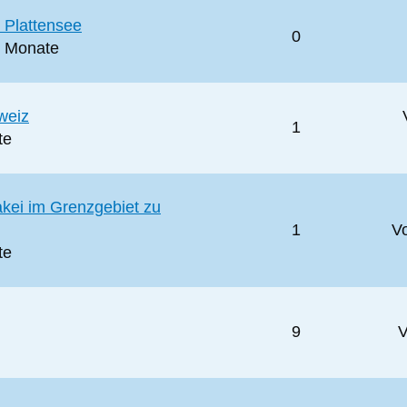
 Plattensee
0
4 Monate
weiz
1
te
akei im Grenzgebiet zu
1
V
te
9