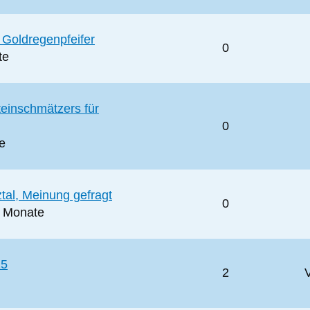
Goldregenpfeifer
0
te
einschmätzers für
0
e
ztal, Meinung gefragt
0
0 Monate
15
2