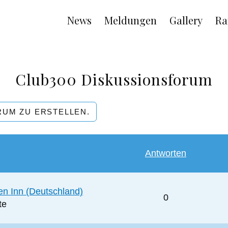
Main
News
Meldungen
Gallery
Ra
navigation
Club300 Diskussionsforum
RUM ZU ERSTELLEN.
Antworten
en Inn (Deutschland)
0
te