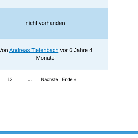
nicht vorhanden
Von
Andreas Tiefenbach
vor 6 Jahre 4
Monate
Seite
12
…
Nächste
Nächste
Letzte
Ende »
Seite
Seite ›
Seite