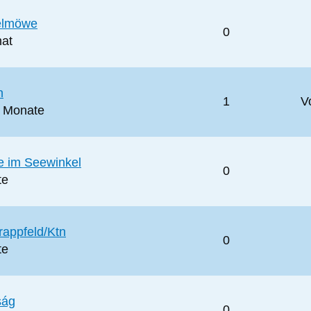
belmöwe
0
nat
n
1
V
2 Monate
e im Seewinkel
0
te
rappfeld/Ktn
0
te
ság
0