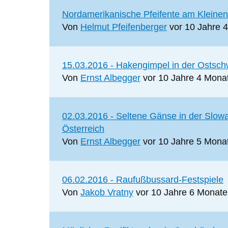
Normales
Nordamerikanische Pfeifente am Kleinen
Thema
Von
Helmut Pfeifenberger
vor 10 Jahre 
Normales
15.03.2016 - Hakengimpel in der Ostsch
Thema
Von
Ernst Albegger
vor 10 Jahre 4 Mona
Normales
02.03.2016 - Seltene Gänse in der Slow
Thema
Österreich
Von
Ernst Albegger
vor 10 Jahre 5 Mona
Normales
06.02.2016 - Raufußbussard-Festspiele
Thema
Von
Jakob Vratny
vor 10 Jahre 6 Monate