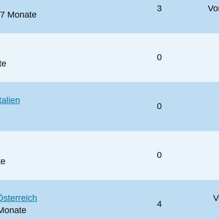
3
V
 7 Monate
0
te
alien
0
0
te
Österreich
V
4
 Monate