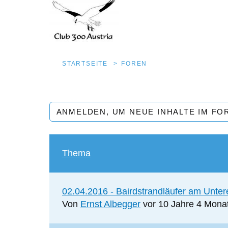
Pfadnavigation
STARTSEITE
FOREN
Direkt
zum
ANMELDEN, UM NEUE INHALTE IM FO
Inhalt
Thema
Normales
02.04.2016 - Bairdstrandläufer am Unter
Thema
Von
Ernst Albegger
vor 10 Jahre 4 Mona