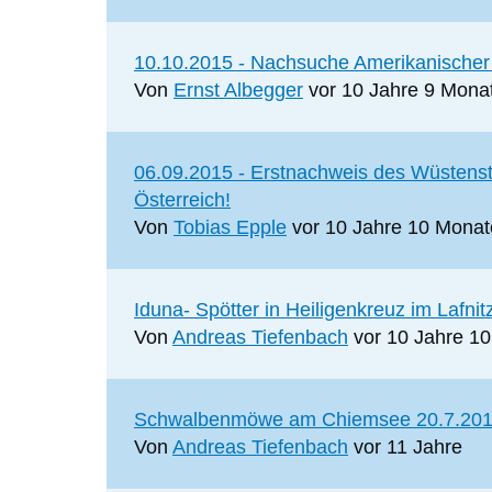
Normales
10.10.2015 - Nachsuche Amerikanischer 
Thema
Von
Ernst Albegger
vor 10 Jahre 9 Mona
Normales
06.09.2015 - Erstnachweis des Wüstenst
Thema
Österreich!
Von
Tobias Epple
vor 10 Jahre 10 Monat
Normales
Iduna- Spötter in Heiligenkreuz im Lafnit
Thema
Von
Andreas Tiefenbach
vor 10 Jahre 1
Normales
Schwalbenmöwe am Chiemsee 20.7.20
Thema
Von
Andreas Tiefenbach
vor 11 Jahre