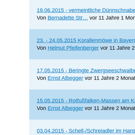
Normales
19.06.2015 - vermeintliche Dünnschna
Thema
Von
Bernadette Str…
vor 11 Jahre 1 Mo
Normales
23. - 24.05.2015 Korallenmöwe in Bayer
Thema
Von
Helmut Pfeifenberger
vor 11 Jahre 
Normales
17.05.2015 - Beringte Zwergseeschwalb
Thema
Von
Ernst Albegger
vor 11 Jahre 2 Mona
Normales
15.05.2015 - Rotfußfalken-Massen am K
Thema
Von
Ernst Albegger
vor 11 Jahre 2 Mona
Normales
03.04.2015 - Schell-/Schreiadler im Han