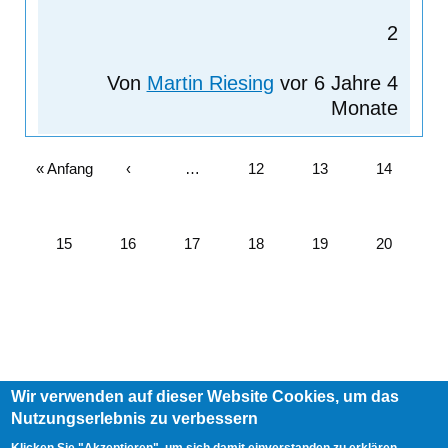
2
Von
Martin Riesing
vor 6 Jahre 4
Monate
Erste
« Anfang
Vorherige
‹
…
Seite
12
Seite
13
Seite
14
Seite
Vorherige
Seite
Seite
15
Seite
16
Seite
17
Seite
18
Seite
19
Aktuelle
20
Seite
Seite
Wir verwenden auf dieser Website Cookies, um das
Footer
Nutzungserlebnis zu verbessern
AGB
Impressum
Links
menu
User
Anmelden
Klicken Sie "Akzeptieren", um sich damit einverstanden zu erklären.