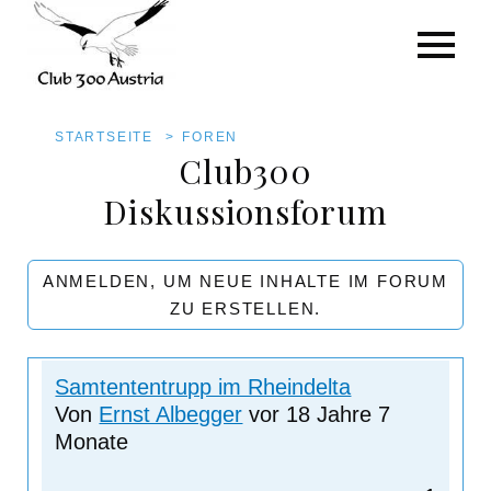
Thema
Antworten
Pfadnavigation
STARTSEITE
FOREN
Letzte Antwort
Aufsteigend
Club300
sortieren
Direkt
Diskussionsforum
zum
Inhalt
ANMELDEN, UM NEUE INHALTE IM FORUM
ZU ERSTELLEN.
Normales
Samtententrupp im Rheindelta
Thema
Von
Ernst Albegger
vor 18 Jahre 7
Monate