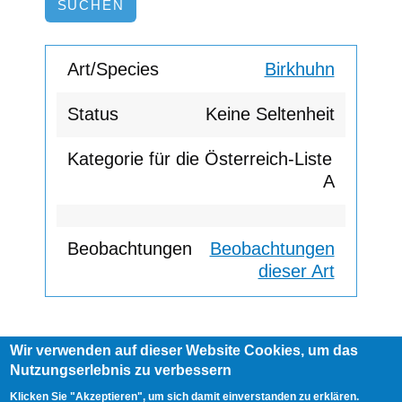
Birkhuhn
Keine Seltenheit
A
Beobachtungen
dieser Art
Wir verwenden auf dieser Website Cookies, um das
Footer
Nutzungserlebnis zu verbessern
AGB
Impressum
Links
menu
User
Anmelden
Klicken Sie "Akzeptieren", um sich damit einverstanden zu erklären.