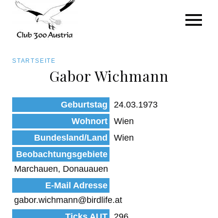
Art/Species
Status
Pfadnavigation
STARTSEITE
Kategorie für die Österreich-Liste
Gabor Wichmann
Direkt
zum
Beobachtungen
Geburtstag
24.03.1973
Inhalt
Wohnort
Wien
Bundesland/Land
Wien
Beobachtungsgebiete
Marchauen, Donauauen
E-Mail Adresse
gabor.wichmann@birdlife.at
Ticks AUT
296