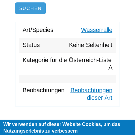
Wasserralle
Keine Seltenheit
A
Beobachtungen
dieser Art
Wir verwenden auf dieser Website Cookies, um das
Footer
Nutzungserlebnis zu verbessern
AGB
Impressum
Links