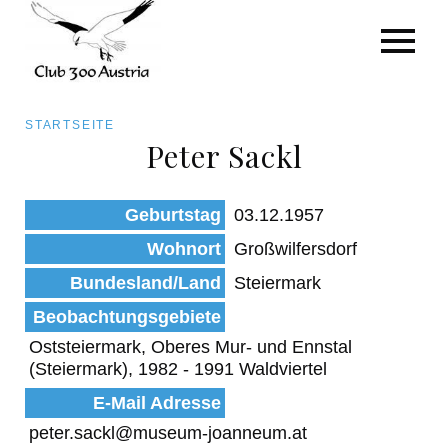
Art/Species
Status
Pfadnavigation
STARTSEITE
Kategorie für die Österreich-Liste
Peter Sackl
Direkt
zum
Beobachtungen
Geburtstag
03.12.1957
Inhalt
Wohnort
Großwilfersdorf
Bundesland/Land
Steiermark
Beobachtungsgebiete
Oststeiermark, Oberes Mur- und Ennstal
(Steiermark), 1982 - 1991 Waldviertel
E-Mail Adresse
peter.sackl@museum-joanneum.at