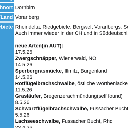
hnort
Dornbirn
/Land
Vorarlberg
biete
Rheindelta, Riedgebiete, Bergwelt Vorarlbergs. S
Auch immer wieder in der CH und in Süddeutsch
neue Arten(in AUT):
17.5.26
Zwergschnäpper,
Wienerwald, NÖ
14.5.26
Sperbergrasmücke,
Illmitz
,
Burgenland
14.5.26
Rotflügelbrachschwalbe
, östliche Wörthenlack
11.5.26
Grasläufer,
Bregenzerachmündung(self found)
8.5.26
Schwarzflügelbrachschwalbe,
Fussacher
Buch
5.5.26
Lachseeschwalbe,
Fussacher
Bucht
,
Rhd
23.4.26