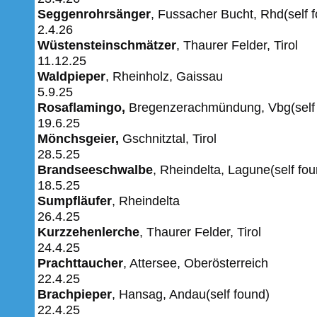
Seggenrohrsänger
, Fussacher Bucht, Rhd(self
2.4.26
Wüstensteinschmätzer
, Thaurer Felder, Tirol
11.12.25
Waldpieper
, Rheinholz, Gaissau
5.9.25
Rosaflamingo,
Bregenzerachmündung, Vbg(self 
19.6.25
Mönchsgeier,
Gschnitztal, Tirol
28.5.25
Brandseeschwalbe
, Rheindelta, Lagune(self fou
18.5.25
Sumpfläufer
, Rheindelta
26.4.25
Kurzzehenlerche
, Thaurer Felder, Tirol
24.4.25
Prachttaucher
, Attersee, Oberösterreich
22.4.25
Brachpieper
, Hansag, Andau(self found)
22.4.25