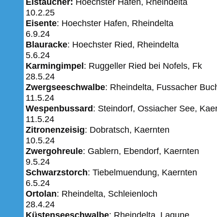
Eistaucher:
Hoechster Hafen, Rheindelta
10.2.25
Eisente
: Hoechster Hafen, Rheindelta
6.9.24
Blauracke
: Hoechster
Ried, Rheindelta
5.6.24
Karmingimpel
: Ruggeller Ried bei Nofels, Fk
28.5.24
Zwergseeschwalbe
: Rheindelta, Fussacher Buc
11.5.24
Wespenbussard
: Steindorf, Ossiacher See, Kae
11.5.24
Zitronenzeisig
: Dobratsch, Kaernten
10.5.24
Zwergohreule
: Gablern, Ebendorf, Kaernten
​​​​​​9.5.24
Schwarzstorch
: Tiebelmuendung, Kaernten
6.5.24
Ortolan
: Rheindelta, Schleienloch
28.4.24
Küstenseeschwalbe
: Rheindelta, Lagune