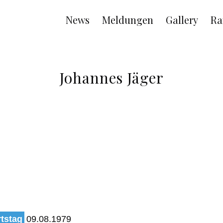
Main
News
Meldungen
Gallery
Ra
navigation
Johannes Jäger
tstag
09.08.1979