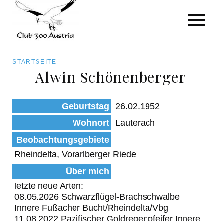
Art/Species
Status
Pfadnavigation
STARTSEITE
Kategorie für die Österreich-Liste
Alwin Schönenberger
Direkt
zum
Beobachtungen
Geburtstag
26.02.1952
Inhalt
Wohnort
Lauterach
Beobachtungsgebiete
Rheindelta, Vorarlberger Riede
Über mich
letzte neue Arten:
08.05.2026 Schwarzflügel-Brachschwalbe
Innere Fußacher Bucht/Rheindelta/Vbg
11.08.2022 Pazifischer Goldregenpfeifer Innere