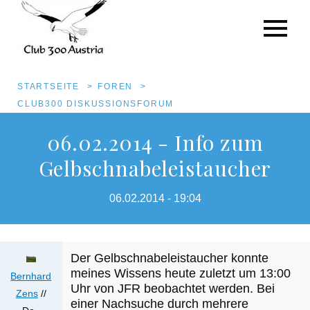
Pfadnavigation
STARTSEITE
FOREN
CLUB300 DISKUSSIONSFORUM
Direkt
06.02.2014 - Info zum
zum
Gelbschnabeleistaucher
Inhalt
06.02.2014 - 19:04
Der Gelbschnabeleistaucher konnte
meines Wissens heute zuletzt um 13:00
Bernhard
Uhr von JFR beobachtet werden. Bei
Zens
//
einer Nachsuche durch mehrere