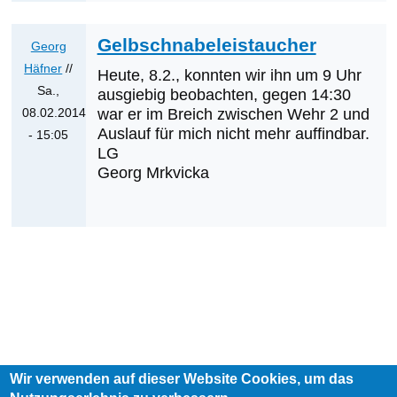
auf
Was
Gelbschnabeleistaucher
Georg
werden
Häfner
//
Heute, 8.2., konnten wir ihn um 9 Uhr
die
Sa.,
ausgiebig beobachten, gegen 14:30
nächsten
08.02.2014
war er im Breich zwischen Wehr 2 und
Erstnachweise
Auslauf für mich nicht mehr auffindbar.
- 15:05
sein?
LG
Antwort
von
Georg Mrkvicka
auf
Klaus
GSET
Cerjak
von
Thomas
Hochebner
Wir verwenden auf dieser Website Cookies, um das