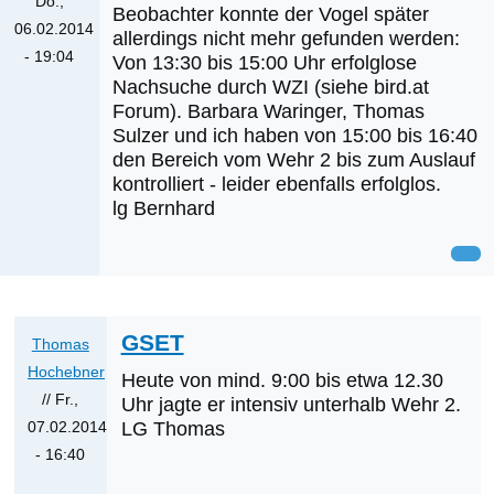
Do.,
Beobachter konnte der Vogel später
06.02.2014
allerdings nicht mehr gefunden werden:
- 19:04
Von 13:30 bis 15:00 Uhr erfolglose
Nachsuche durch WZI (siehe bird.at
Forum). Barbara Waringer, Thomas
Sulzer und ich haben von 15:00 bis 16:40
den Bereich vom Wehr 2 bis zum Auslauf
kontrolliert - leider ebenfalls erfolglos.
lg Bernhard
GSET
Thomas
Hochebner
Heute von mind. 9:00 bis etwa 12.30
// Fr.,
Uhr jagte er intensiv unterhalb Wehr 2.
07.02.2014
LG Thomas
- 16:40
Antwort