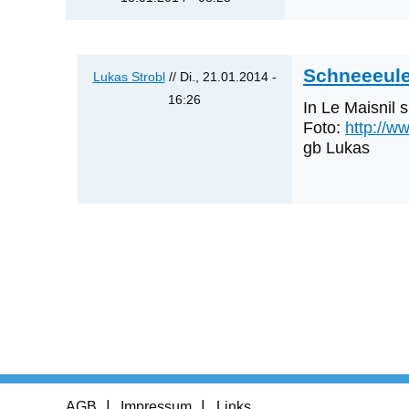
Schneeeul
Lukas Strobl
// Di., 21.01.2014 -
16:26
In Le Maisnil s
Antwort
Foto:
http://w
auf
gb Lukas
Was
werden
die
nächsten
Erstnachweise
sein?
von
Klaus
Cerjak
Footer
AGB
Impressum
Links