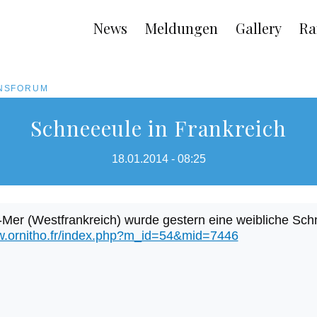
Main
News
Meldungen
Gallery
Ra
navigation
ONSFORUM
Schneeeule in Frankreich
18.01.2014 - 08:25
-Mer (Westfrankreich) wurde gestern eine weibliche Sch
ww.ornitho.fr/index.php?m_id=54&mid=7446