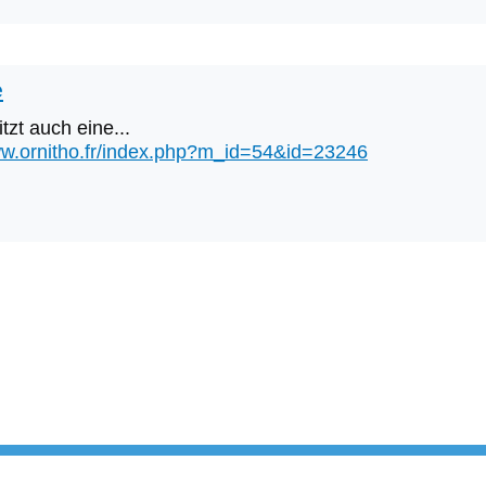
e
itzt auch eine...
ww.ornitho.fr/index.php?m_id=54&id=23246
User