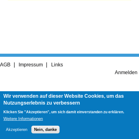
Footer
AGB
Impressum
Links
menu
User
Anmelden
account
menu
Wir verwenden auf dieser Website Cookies, um das
Nutzungserlebnis zu verbessern
Klicken Sie "Akzeptieren", um sich damit einverstanden zu erklären.
Weitere Informationen
Akzeptieren
Nein, danke