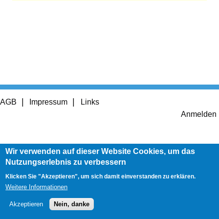
Footer
AGB
Impressum
Links
menu
User
Anmelden
account
menu
Wir verwenden auf dieser Website Cookies, um das
Nutzungserlebnis zu verbessern
Klicken Sie "Akzeptieren", um sich damit einverstanden zu erklären.
Weitere Informationen
Akzeptieren
Nein, danke