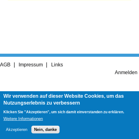
Footer
AGB
Impressum
Links
menu
User
Anmelden
account
menu
Wir verwenden auf dieser Website Cookies, um das
Nutzungserlebnis zu verbessern
Klicken Sie "Akzeptieren", um sich damit einverstanden zu erklären.
Weitere Informationen
Akzeptieren
Nein, danke